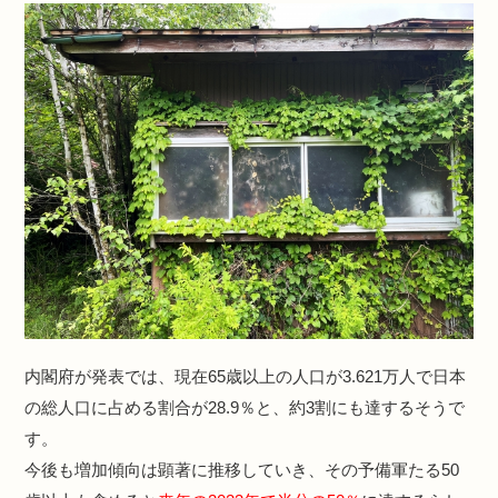
内閣府が発表では、現在65歳以上の人口が3.621万人で日本
の総人口に占める割合が28.9％と、約3割にも達するそうで
す。
今後も増加傾向は顕著に推移していき、その予備軍たる50