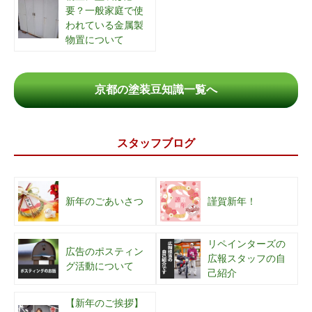
要？一般家庭で使
われている金属製
物置について
京都の塗装豆知識一覧へ
スタッフブログ
新年のごあいさつ
謹賀新年！
リペインターズの
広告のポスティン
広報スタッフの自
グ活動について
己紹介
【新年のご挨拶】