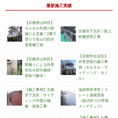
最新施工実績
【京都府山科区】
モルタル外壁の雨
京都市下京区 / 屋上
漏りを克服！2重下
鉄柵塗装工事
塗りで安心の防水
塗装施工例
【京都市右京区】
【京都市山科区】
外壁塗装の施工事
雨漏りによる外壁
例（モルタル・サ
劣化を部分修繕・
イディング・タイ
塗装で解決！
ル）
【施工事例】京都
滋賀県草津市｜ス
市下京区：サイデ
レート屋根塗装
ィング外壁の補
（築10年での早期
修・塗装工事
メンテナンス）
【施工事例】お隣