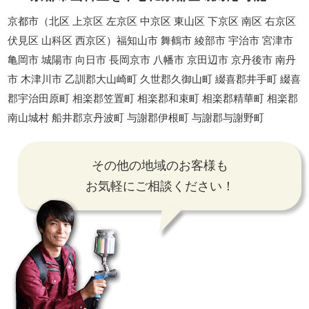
京都市（北区 上京区 左京区 中京区 東山区 下京区 南区 右京区
伏見区 山科区 西京区）福知山市 舞鶴市 綾部市 宇治市 宮津市
亀岡市 城陽市 向日市 長岡京市 八幡市 京田辺市 京丹後市 南丹
市 木津川市 乙訓郡大山崎町 久世郡久御山町 綴喜郡井手町 綴喜
郡宇治田原町 相楽郡笠置町 相楽郡和束町 相楽郡精華町 相楽郡
南山城村 船井郡京丹波町 与謝郡伊根町 与謝郡与謝野町
その他の地域のお客様も
お気軽にご相談ください！