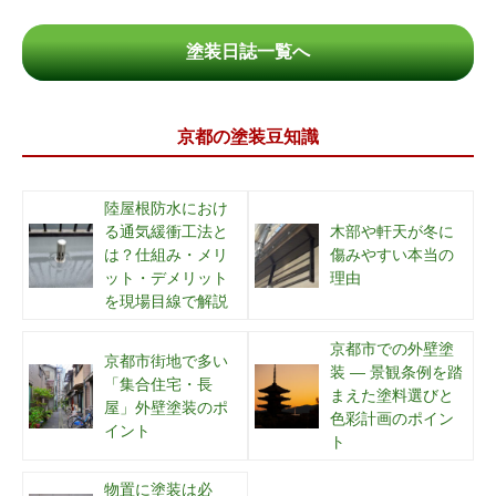
塗装日誌一覧へ
京都の塗装豆知識
陸屋根防水におけ
る通気緩衝工法と
木部や軒天が冬に
は？仕組み・メリ
傷みやすい本当の
ット・デメリット
理由
を現場目線で解説
京都市での外壁塗
京都市街地で多い
装 ― 景観条例を踏
「集合住宅・長
まえた塗料選びと
屋」外壁塗装のポ
色彩計画のポイン
イント
ト
物置に塗装は必