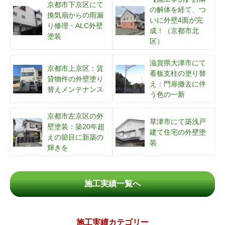
京都市下京区にて
の解体を経て、つ
換気扇からの雨漏
いに外壁4面が完
り修理・ALC外壁
成！（京都市北
塗装
区）
滋賀県大津市にて
京都市上京区：賃
看板支柱の塗り替
貸物件の外壁塗り
え：門扉撤去に伴
替えメンテナンス
う色の一新
京都市左京区の外
草津市にて築浅戸
壁塗装：築20年超
建て住宅の外壁塗
えの節目に新築の
装
輝きを
施工実績一覧へ
施工実績カテゴリー