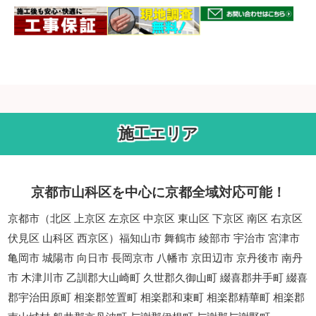
施工エリア
京都市山科区を中心に京都全域対応可能！
京都市（北区 上京区 左京区 中京区 東山区 下京区 南区 右京区
伏見区 山科区 西京区）福知山市 舞鶴市 綾部市 宇治市 宮津市
亀岡市 城陽市 向日市 長岡京市 八幡市 京田辺市 京丹後市 南丹
市 木津川市 乙訓郡大山崎町 久世郡久御山町 綴喜郡井手町 綴喜
郡宇治田原町 相楽郡笠置町 相楽郡和束町 相楽郡精華町 相楽郡