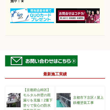
施中！★
最新施工実績
【京都府山科区】
モルタル外壁の雨
京都市下京区 / 屋上
漏りを克服！2重下
鉄柵塗装工事
塗りで安心の防水