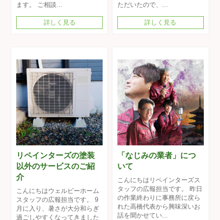
ます。 ご相談...
ただいたので、...
詳しく見る
詳しく見る
リペインターズの塗装
「なじみの業者」につ
以外のサービスのご紹
いて
介
こんにちはリペインターズス
タッフの広報担当です。 昨日
こんにちはウェルビーホーム
の作業終わりに事務所に戻ら
スタッフの広報担当です。 9
れた高橋代表から興味深いお
月に入り、暑さが大分和らぎ
話を聞かせてい...
過ごしやすくなってきました