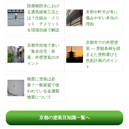
陸屋根防水におけ
る通気緩衝工法と
木部や軒天が冬に
は？仕組み・メリ
傷みやすい本当の
ット・デメリット
理由
を現場目線で解説
京都市での外壁塗
京都市街地で多い
装 ― 景観条例を踏
「集合住宅・長
まえた塗料選びと
屋」外壁塗装のポ
色彩計画のポイン
イント
ト
物置に塗装は必
要？一般家庭で使
われている金属製
物置について
京都の塗装豆知識一覧へ