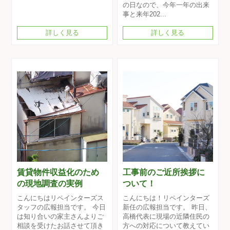
の日なので、今年一年の出来
事と来年202...
詳しく見る
詳しく見る
賃貸物件収益化のため
工事前のご近所挨拶に
の現地調査の実例
ついて！
こんにちはリペインターズス
こんにちは！リペインターズ
タッフの広報担当です。 今日
新任の広報担当です。 昨日、
は知り合いの家主さんよりご
高橋代表に現場の近隣住民の
相談を受けたお話させて頂き
方への対応について教えてい