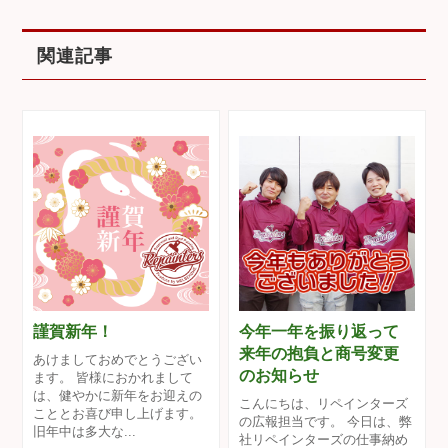
関連記事
謹賀新年！
今年一年を振り返って
来年の抱負と商号変更
あけましておめでとうござい
のお知らせ
ます。 皆様におかれまして
は、健やかに新年をお迎えの
こんにちは、リペインターズ
こととお喜び申し上げます。
の広報担当です。 今日は、弊
旧年中は多大な...
社リペインターズの仕事納め