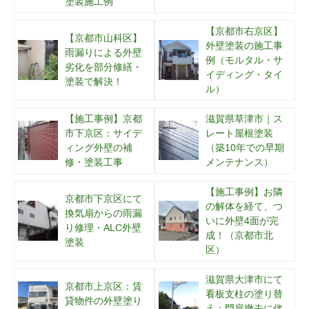
塗装施工例
【京都市右京区】
【京都市山科区】
外壁塗装の施工事
雨漏りによる外壁
例（モルタル・サ
劣化を部分修繕・
イディング・タイ
塗装で解決！
ル）
【施工事例】京都
滋賀県草津市｜ス
市下京区：サイデ
レート屋根塗装
ィング外壁の補
（築10年での早期
修・塗装工事
メンテナンス）
【施工事例】お隣
京都市下京区にて
の解体を経て、つ
換気扇からの雨漏
いに外壁4面が完
り修理・ALC外壁
成！（京都市北
塗装
区）
滋賀県大津市にて
京都市上京区：賃
看板支柱の塗り替
貸物件の外壁塗り
え：門扉撤去に伴