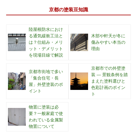
京都の塗装豆知識
陸屋根防水におけ
る通気緩衝工法と
木部や軒天が冬に
は？仕組み・メリ
傷みやすい本当の
ット・デメリット
理由
を現場目線で解説
京都市での外壁塗
京都市街地で多い
装 ― 景観条例を踏
「集合住宅・長
まえた塗料選びと
屋」外壁塗装のポ
色彩計画のポイン
イント
ト
物置に塗装は必
要？一般家庭で使
われている金属製
物置について