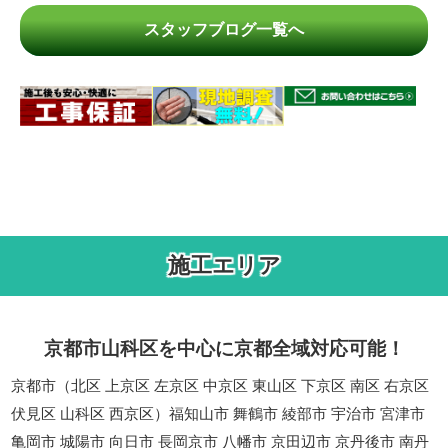
スタッフブログ一覧へ
施工エリア
京都市山科区を中心に京都全域対応可能！
京都市（北区 上京区 左京区 中京区 東山区 下京区 南区 右京区
伏見区 山科区 西京区）福知山市 舞鶴市 綾部市 宇治市 宮津市
亀岡市 城陽市 向日市 長岡京市 八幡市 京田辺市 京丹後市 南丹