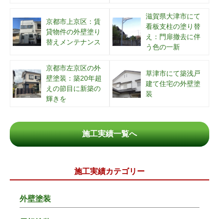
滋賀県大津市にて
京都市上京区：賃
看板支柱の塗り替
貸物件の外壁塗り
え：門扉撤去に伴
替えメンテナンス
う色の一新
京都市左京区の外
草津市にて築浅戸
壁塗装：築20年超
建て住宅の外壁塗
えの節目に新築の
装
輝きを
施工実績一覧へ
施工実績カテゴリー
外壁塗装