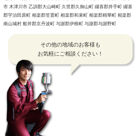
市 木津川市 乙訓郡大山崎町 久世郡久御山町 綴喜郡井手町 綴喜
郡宇治田原町 相楽郡笠置町 相楽郡和束町 相楽郡精華町 相楽郡
南山城村 船井郡京丹波町 与謝郡伊根町 与謝郡与謝野町
その他の地域のお客様も
お気軽にご相談ください！