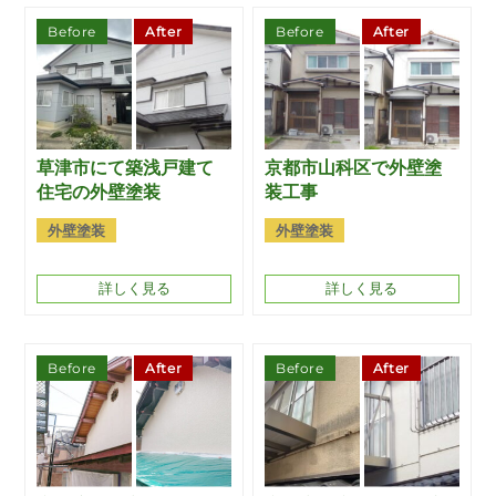
Before
After
Before
After
草津市にて築浅戸建て
京都市山科区で外壁塗
住宅の外壁塗装
装工事
外壁塗装
外壁塗装
詳しく見る
詳しく見る
Before
After
Before
After