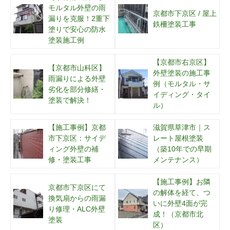
モルタル外壁の雨
京都市下京区 / 屋上
漏りを克服！2重下
鉄柵塗装工事
塗りで安心の防水
塗装施工例
【京都市右京区】
【京都市山科区】
外壁塗装の施工事
雨漏りによる外壁
例（モルタル・サ
劣化を部分修繕・
イディング・タイ
塗装で解決！
ル）
【施工事例】京都
滋賀県草津市｜ス
市下京区：サイデ
レート屋根塗装
ィング外壁の補
（築10年での早期
修・塗装工事
メンテナンス）
【施工事例】お隣
京都市下京区にて
の解体を経て、つ
換気扇からの雨漏
いに外壁4面が完
り修理・ALC外壁
成！（京都市北
塗装
区）