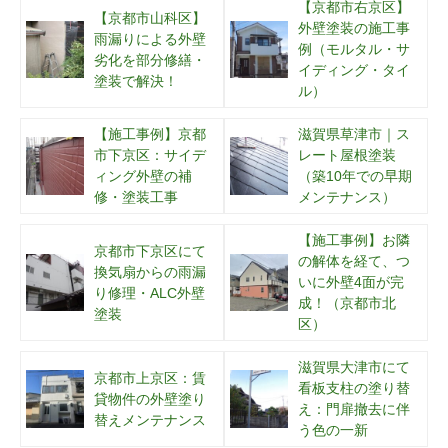
【京都市右京区】
【京都市山科区】
外壁塗装の施工事
雨漏りによる外壁
例（モルタル・サ
劣化を部分修繕・
イディング・タイ
塗装で解決！
ル）
【施工事例】京都
滋賀県草津市｜ス
市下京区：サイデ
レート屋根塗装
ィング外壁の補
（築10年での早期
修・塗装工事
メンテナンス）
【施工事例】お隣
京都市下京区にて
の解体を経て、つ
換気扇からの雨漏
いに外壁4面が完
り修理・ALC外壁
成！（京都市北
塗装
区）
滋賀県大津市にて
京都市上京区：賃
看板支柱の塗り替
貸物件の外壁塗り
え：門扉撤去に伴
替えメンテナンス
う色の一新