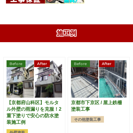
施工例
Before
After
Before
After
【京都府山科区】モルタ
京都市下京区 / 屋上鉄柵
ル外壁の雨漏りを克服！2
塗装工事
重下塗りで安心の防水塗
その他塗装工事
装施工例
外壁塗装