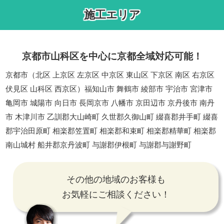
施工エリア
京都市山科区を中心に京都全域対応可能！
京都市（北区 上京区 左京区 中京区 東山区 下京区 南区 右京区
伏見区 山科区 西京区）福知山市 舞鶴市 綾部市 宇治市 宮津市
亀岡市 城陽市 向日市 長岡京市 八幡市 京田辺市 京丹後市 南丹
市 木津川市 乙訓郡大山崎町 久世郡久御山町 綴喜郡井手町 綴喜
郡宇治田原町 相楽郡笠置町 相楽郡和束町 相楽郡精華町 相楽郡
南山城村 船井郡京丹波町 与謝郡伊根町 与謝郡与謝野町
その他の地域のお客様も
お気軽にご相談ください！