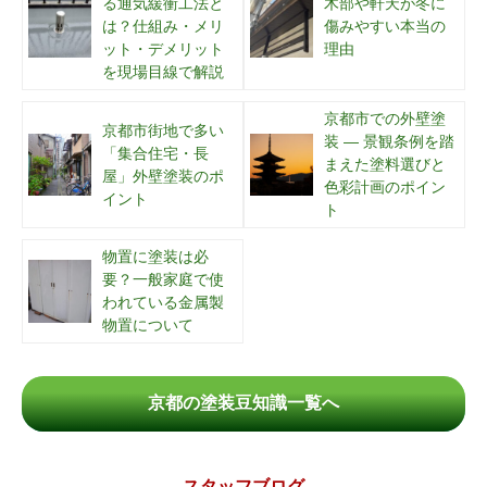
る通気緩衝工法と
木部や軒天が冬に
は？仕組み・メリ
傷みやすい本当の
ット・デメリット
理由
を現場目線で解説
京都市での外壁塗
京都市街地で多い
装 ― 景観条例を踏
「集合住宅・長
まえた塗料選びと
屋」外壁塗装のポ
色彩計画のポイン
イント
ト
物置に塗装は必
要？一般家庭で使
われている金属製
物置について
京都の塗装豆知識一覧へ
スタッフブログ