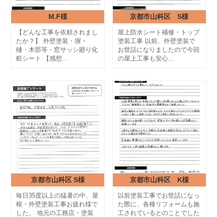
M.F様
京都市山科区 S様
【どんな工事を依頼されまし
屋上防水シート補修・トップ
たか？】 外壁塗装・塀・
塗装工事 以前、外壁塗装で
樋・木部等・窓サッシ廻り化
お世話になりましたので今回
粧シート 【感想…
の屋上工事も安心…
京都市山科区 S様
京都市山科区 K様
毎日35度以上の猛暑の中、屋
以前塗装工事でお世話になっ
根・外壁塗装工事お疲れ様で
た際に、各種リフォームも施
した。 地元の工務店・塗装
工されているとのことでした