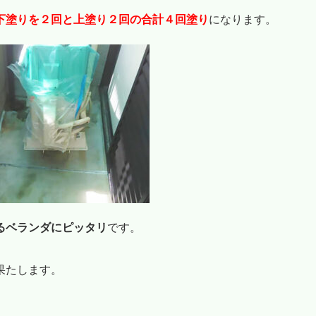
下塗りを２回と上塗り２回の合計４回塗り
になります。
るベランダにピッタリ
です。
果たします。