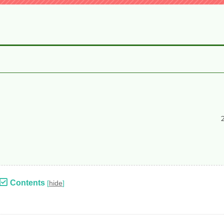
Contents
[
hide
]