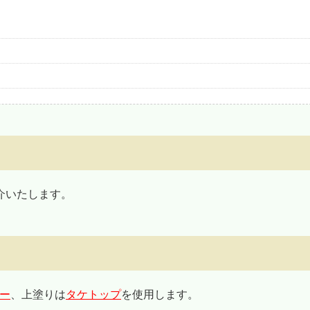
介いたします。
ー
、上塗りは
タケトップ
を使用します。