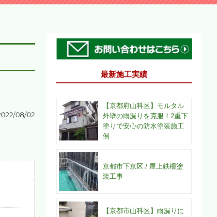
最新施工実績
【京都府山科区】モルタル
2022/08/02
外壁の雨漏りを克服！2重下
塗りで安心の防水塗装施工
例
京都市下京区 / 屋上鉄柵塗
装工事
【京都市山科区】雨漏りに