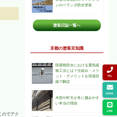
ンのベランダ防水塗装
塗装日誌一覧へ
京都の塗装豆知識
陸屋根防水における通気緩
衝工法とは？仕組み・メリ
ット・デメリットを現場目
TEL
線で解説
EMAIL
木部や軒天が冬に傷みやす
い本当の理由
LINE
くのでアク