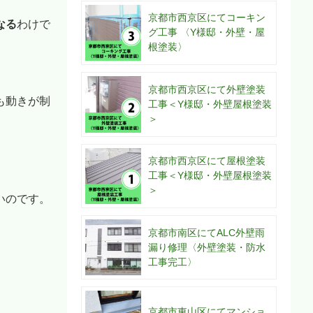
京都市西京区にてコーキン
なる
わけで
グ工事 〈Y様邸・外壁・屋
根塗装〉
京都市西京区にて外壁塗装
も動きが制
工事＜Y様邸・外壁屋根塗装
＞
京都市西京区にて屋根塗装
工事＜Y様邸・外壁屋根塗装
＞
いのです。
京都市南区にてALC外壁雨
漏り修理〈外壁塗装・防水
工事完工〉
京都市東山区にてマンショ