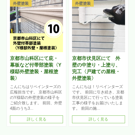
外壁塗装
外壁塗装
京都市山科区にて庇・
京都市伏見区にて 外
幕板など付帯部塗装〈Y
壁の中塗り・上塗り、
様邸外壁塗装・屋根塗
完工〈戸建ての屋根・
装〉
外壁塗装〉
こんにちはリペインターズの
こんにちは！リペインターズ
広報担当です。 京都市山科区
です。 前回に引き続き、京都
のY様邸の外壁塗装の様子を
市伏見区にて行っている塗装
ご紹介致します。 前回、外壁
工事の様子をお届けいたしま
4面のうち3...
す。 前回の施...
詳しく見る
詳しく見る