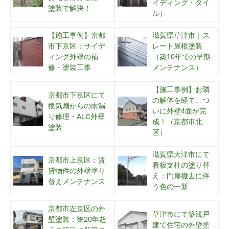
イディング・タイ
塗装で解決！
ル）
【施工事例】京都
滋賀県草津市｜ス
市下京区：サイデ
レート屋根塗装
ィング外壁の補
（築10年での早期
修・塗装工事
メンテナンス）
【施工事例】お隣
京都市下京区にて
の解体を経て、つ
換気扇からの雨漏
いに外壁4面が完
り修理・ALC外壁
成！（京都市北
塗装
区）
滋賀県大津市にて
京都市上京区：賃
看板支柱の塗り替
貸物件の外壁塗り
え：門扉撤去に伴
替えメンテナンス
う色の一新
京都市左京区の外
草津市にて築浅戸
壁塗装：築20年超
建て住宅の外壁塗