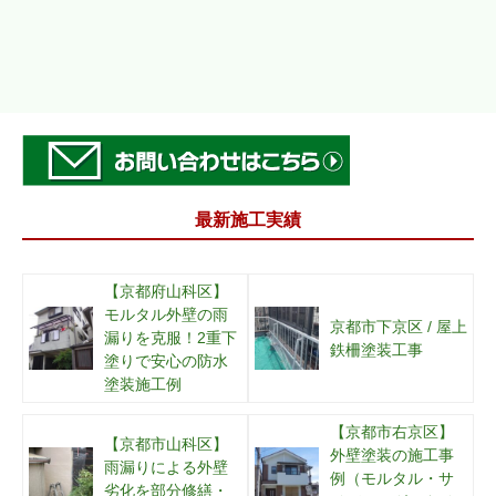
最新施工実績
【京都府山科区】
モルタル外壁の雨
京都市下京区 / 屋上
漏りを克服！2重下
鉄柵塗装工事
塗りで安心の防水
塗装施工例
【京都市右京区】
【京都市山科区】
外壁塗装の施工事
雨漏りによる外壁
例（モルタル・サ
劣化を部分修繕・