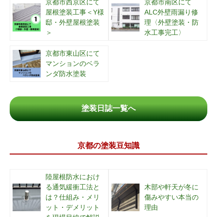
京都市西京区にて
京都市南区にて
屋根塗装工事＜Y様
ALC外壁雨漏り修
邸・外壁屋根塗装
理〈外壁塗装・防
＞
水工事完工〉
京都市東山区にて
マンションのベラ
ンダ防水塗装
塗装日誌一覧へ
京都の塗装豆知識
陸屋根防水におけ
る通気緩衝工法と
木部や軒天が冬に
は？仕組み・メリ
傷みやすい本当の
ット・デメリット
理由