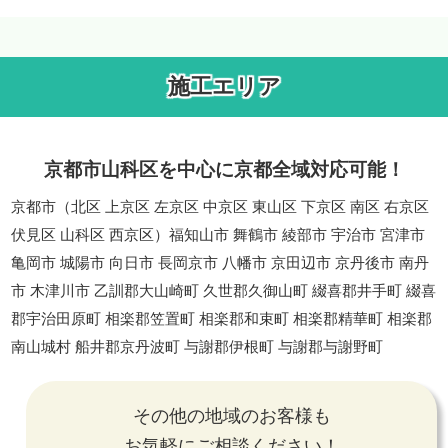
施工エリア
京都市山科区を中心に京都全域対応可能！
京都市（北区 上京区 左京区 中京区 東山区 下京区 南区 右京区
伏見区 山科区 西京区）福知山市 舞鶴市 綾部市 宇治市 宮津市
亀岡市 城陽市 向日市 長岡京市 八幡市 京田辺市 京丹後市 南丹
市 木津川市 乙訓郡大山崎町 久世郡久御山町 綴喜郡井手町 綴喜
郡宇治田原町 相楽郡笠置町 相楽郡和束町 相楽郡精華町 相楽郡
南山城村 船井郡京丹波町 与謝郡伊根町 与謝郡与謝野町
その他の地域のお客様も
お気軽にご相談ください！