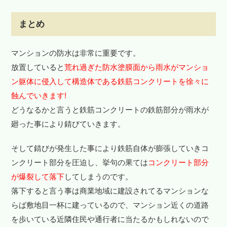
まとめ
マンションの防水は非常に重要です。
放置していると
荒れ過ぎた防水塗膜面から雨水がマンショ
ン躯体に侵入して構造体である鉄筋コンクリートを徐々に
蝕んでいきます!
どうなるかと言うと鉄筋コンクリートの鉄筋部分が雨水が
廻った事により錆びていきます。
そして錆びが発生した事により鉄筋自体が膨張していきコ
ンクリート部分を圧迫し、挙句の果ては
コンクリート部分
が爆裂して落下
してしまうのです。
落下すると言う事は商業地域に建設されてるマンションな
らば敷地目一杯に建っているので、マンション近くの道路
を歩いている近隣住民や通行者に当たるかもしれないので