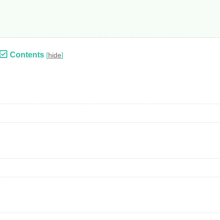
Contents
[
hide
]