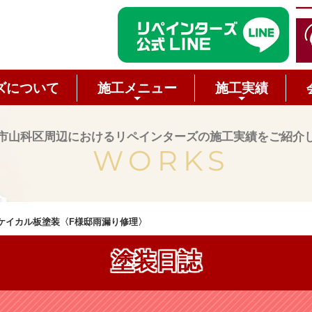
ズについて
施工メニュー
施工実績
市山科区周辺におけるリペインターズの施工実績をご紹介
WORKS
ケイカル板塗装〈F様邸雨漏り修理〉
塗装日誌