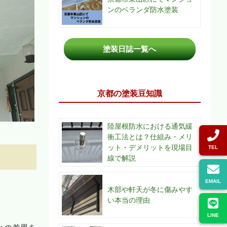
ンのベランダ防水塗装
塗装日誌一覧へ
京都の塗装豆知識
陸屋根防水における通気緩
衝工法とは？仕組み・メリ
ット・デメリットを現場目
TEL
線で解説
EMAIL
木部や軒天が冬に傷みやす
い本当の理由
LINE