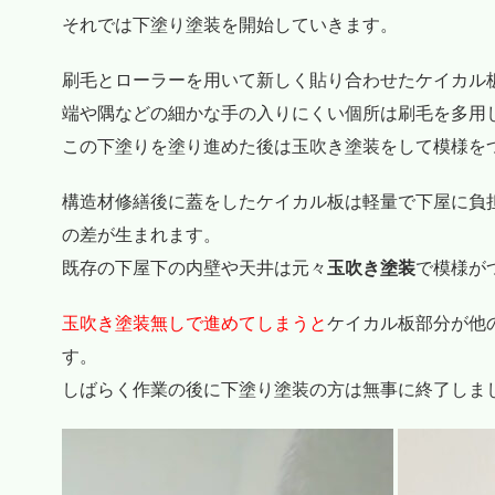
それでは下塗り塗装を開始していきます。
刷毛とローラーを用いて新しく貼り合わせたケイカル
端や隅などの細かな手の入りにくい個所は刷毛を多用
この下塗りを塗り進めた後は玉吹き塗装をして模様を
構造材修繕後に蓋をしたケイカル板は軽量で下屋に負
の差が生まれます。
既存の下屋下の内壁や天井は元々
玉吹き塗装
で模様が
玉吹き塗装無しで進めてしまうと
ケイカル板部分が他
す。
しばらく作業の後に下塗り塗装の方は無事に終了しま