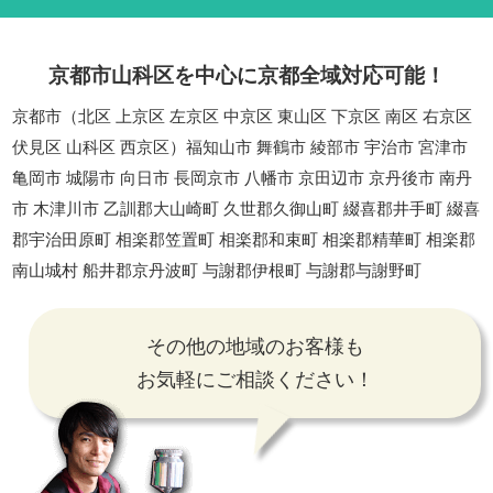
京都市山科区を中心に京都全域対応可能！
京都市（北区 上京区 左京区 中京区 東山区 下京区 南区 右京区
伏見区 山科区 西京区）福知山市 舞鶴市 綾部市 宇治市 宮津市
亀岡市 城陽市 向日市 長岡京市 八幡市 京田辺市 京丹後市 南丹
市 木津川市 乙訓郡大山崎町 久世郡久御山町 綴喜郡井手町 綴喜
郡宇治田原町 相楽郡笠置町 相楽郡和束町 相楽郡精華町 相楽郡
南山城村 船井郡京丹波町 与謝郡伊根町 与謝郡与謝野町
その他の地域のお客様も
お気軽にご相談ください！