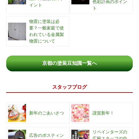
色彩計画のポイン
イント
ト
物置に塗装は必
要？一般家庭で使
われている金属製
物置について
京都の塗装豆知識一覧へ
スタッフブログ
新年のごあいさつ
謹賀新年！
リペインターズの
広告のポスティン
広報スタッフの自