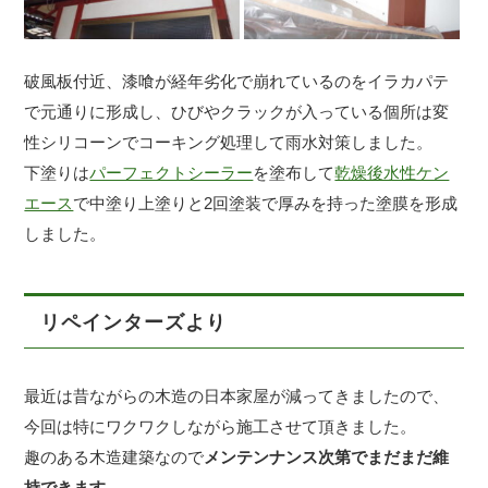
破風板付近、漆喰が経年劣化で崩れているのをイラカパテ
で元通りに形成し、ひびやクラックが入っている個所は変
性シリコーンでコーキング処理して雨水対策しました。
下塗りは
パーフェクトシーラー
を塗布して
乾燥後水性ケン
エース
で中塗り上塗りと2回塗装で厚みを持った塗膜を形成
しました。
リペインターズより
最近は昔ながらの木造の日本家屋が減ってきましたので、
今回は特にワクワクしながら施工させて頂きました。
趣のある木造建築なので
メンテンナンス次第でまだまだ維
持できます。