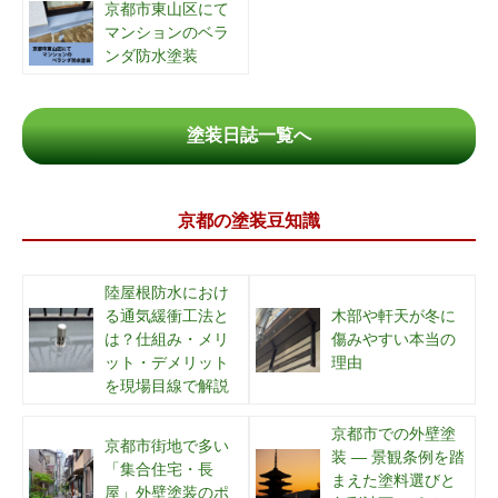
京都市東山区にて
マンションのベラ
ンダ防水塗装
塗装日誌一覧へ
京都の塗装豆知識
陸屋根防水におけ
る通気緩衝工法と
木部や軒天が冬に
は？仕組み・メリ
傷みやすい本当の
ット・デメリット
理由
を現場目線で解説
京都市での外壁塗
京都市街地で多い
装 ― 景観条例を踏
「集合住宅・長
まえた塗料選びと
屋」外壁塗装のポ