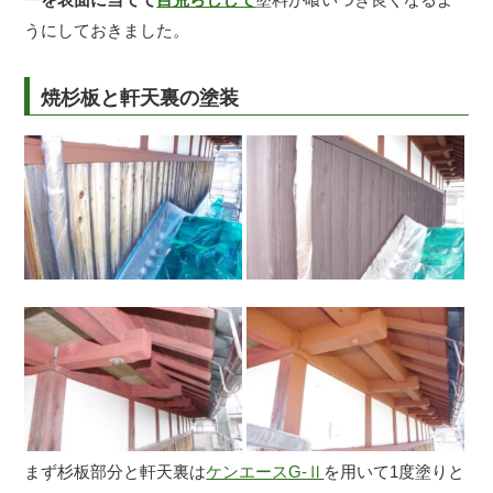
うにしておきました。
焼杉板と軒天裏の塗装
まず杉板部分と軒天裏は
ケンエースG-Ⅱ
を用いて1度塗りと