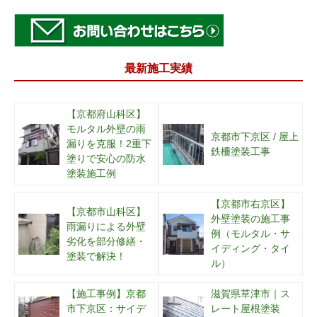
最新施工実績
【京都府山科区】
モルタル外壁の雨
京都市下京区 / 屋上
漏りを克服！2重下
鉄柵塗装工事
塗りで安心の防水
塗装施工例
【京都市右京区】
【京都市山科区】
外壁塗装の施工事
雨漏りによる外壁
例（モルタル・サ
劣化を部分修繕・
イディング・タイ
塗装で解決！
ル）
【施工事例】京都
滋賀県草津市｜ス
市下京区：サイデ
レート屋根塗装