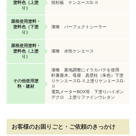
塗料色（上塗
焼杉板 ケンエースG-Ⅱ
り）
屋根使用塗料・
塗料色（下塗
漆喰 パーフェクトシーラー
り）
屋根使用塗料・
塗料色（上塗
漆喰 水性ケンエース
り）
漆喰 素地調整にイラカパテを使用
軒裏垂木、母屋 真壁柱（朱色）下塗
その他使用塗
りケンエースG-Ⅱ上塗りケンエースG-
料・建材
Ⅱ
電気メーターBOX等 下塗りハイポン
デクロ 上塗りファインウレタン
お客様のお困りごと・ご依頼のきっかけ