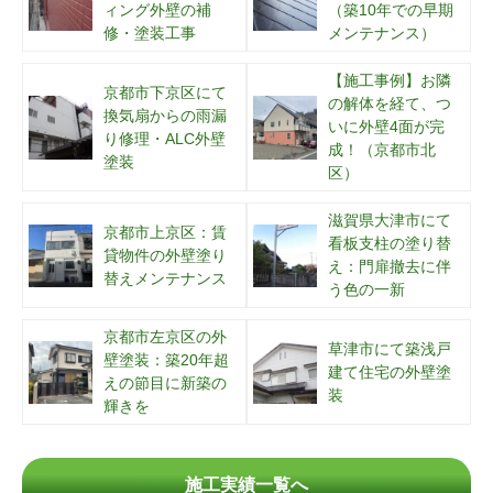
ィング外壁の補
（築10年での早期
修・塗装工事
メンテナンス）
【施工事例】お隣
京都市下京区にて
の解体を経て、つ
換気扇からの雨漏
いに外壁4面が完
り修理・ALC外壁
成！（京都市北
塗装
区）
滋賀県大津市にて
京都市上京区：賃
看板支柱の塗り替
貸物件の外壁塗り
え：門扉撤去に伴
替えメンテナンス
う色の一新
京都市左京区の外
草津市にて築浅戸
壁塗装：築20年超
建て住宅の外壁塗
えの節目に新築の
装
輝きを
施工実績一覧へ