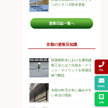
ンのベランダ防水塗装
塗装日誌一覧へ
京都の塗装豆知識
陸屋根防水における通気緩
衝工法とは？仕組み・メリ
ット・デメリットを現場目
TEL
線で解説
EMAIL
木部や軒天が冬に傷みやす
い本当の理由
LINE