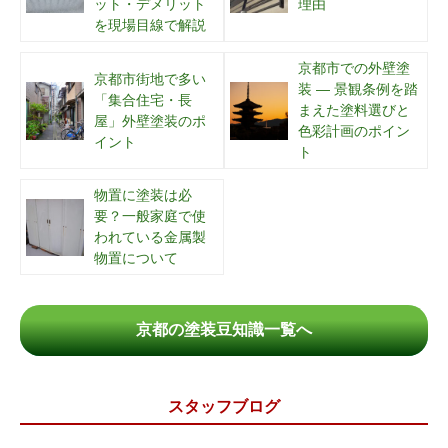
ット・デメリット
理由
を現場目線で解説
京都市での外壁塗
京都市街地で多い
装 ― 景観条例を踏
「集合住宅・長
まえた塗料選びと
屋」外壁塗装のポ
色彩計画のポイン
イント
ト
物置に塗装は必
要？一般家庭で使
われている金属製
物置について
京都の塗装豆知識一覧へ
スタッフブログ