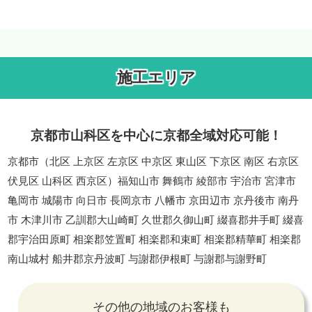
施工エリア
京都市山科区を中心に京都全域対応可能！
京都市（北区 上京区 左京区 中京区 東山区 下京区 南区 右京区
伏見区 山科区 西京区）福知山市 舞鶴市 綾部市 宇治市 宮津市
亀岡市 城陽市 向日市 長岡京市 八幡市 京田辺市 京丹後市 南丹
市 木津川市 乙訓郡大山崎町 久世郡久御山町 綴喜郡井手町 綴喜
郡宇治田原町 相楽郡笠置町 相楽郡和束町 相楽郡精華町 相楽郡
南山城村 船井郡京丹波町 与謝郡伊根町 与謝郡与謝野町
その他の地域のお客様も