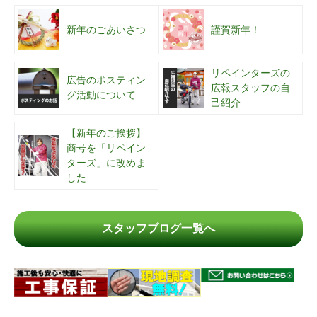
新年のごあいさつ
謹賀新年！
リペインターズの
広告のポスティン
広報スタッフの自
グ活動について
己紹介
【新年のご挨拶】
商号を「リペイン
ターズ」に改めま
した
スタッフブログ一覧へ