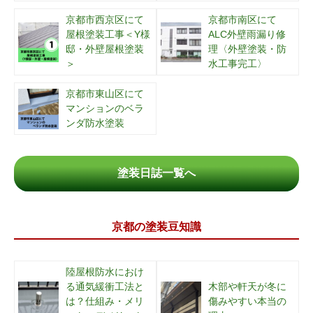
京都市西京区にて
京都市南区にて
屋根塗装工事＜Y様
ALC外壁雨漏り修
邸・外壁屋根塗装
理〈外壁塗装・防
＞
水工事完工〉
京都市東山区にて
マンションのベラ
ンダ防水塗装
塗装日誌一覧へ
京都の塗装豆知識
陸屋根防水におけ
る通気緩衝工法と
木部や軒天が冬に
は？仕組み・メリ
傷みやすい本当の