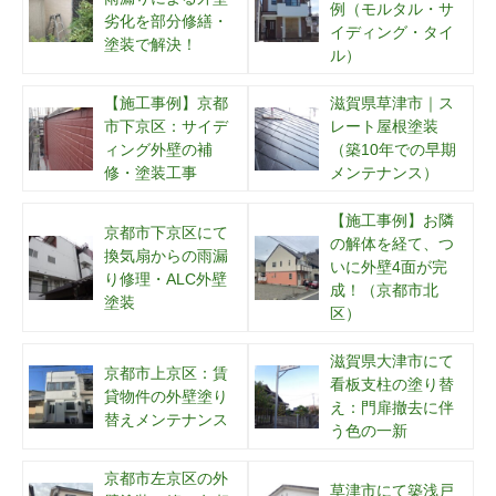
例（モルタル・サ
劣化を部分修繕・
イディング・タイ
塗装で解決！
ル）
【施工事例】京都
滋賀県草津市｜ス
市下京区：サイデ
レート屋根塗装
ィング外壁の補
（築10年での早期
修・塗装工事
メンテナンス）
【施工事例】お隣
京都市下京区にて
の解体を経て、つ
換気扇からの雨漏
いに外壁4面が完
り修理・ALC外壁
成！（京都市北
塗装
区）
滋賀県大津市にて
京都市上京区：賃
看板支柱の塗り替
貸物件の外壁塗り
え：門扉撤去に伴
替えメンテナンス
う色の一新
京都市左京区の外
草津市にて築浅戸