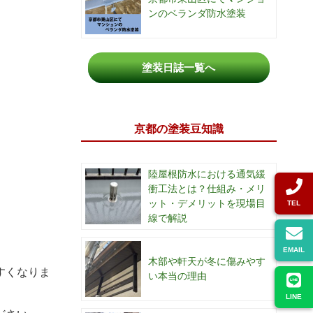
ンのベランダ防水塗装
塗装日誌一覧へ
京都の塗装豆知識
陸屋根防水における通気緩
衝工法とは？仕組み・メリ
ット・デメリットを現場目
TEL
線で解説
EMAIL
木部や軒天が冬に傷みやす
すくなりま
い本当の理由
LINE