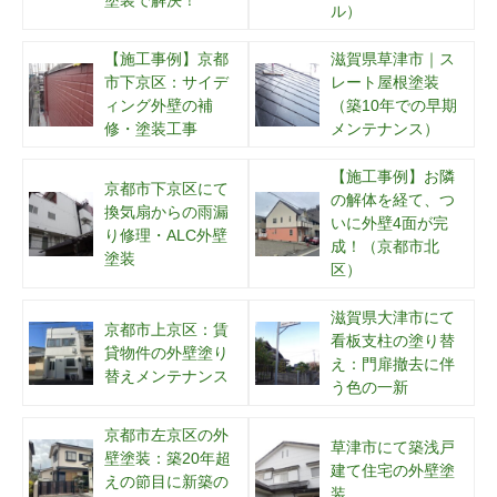
ル）
【施工事例】京都
滋賀県草津市｜ス
市下京区：サイデ
レート屋根塗装
ィング外壁の補
（築10年での早期
修・塗装工事
メンテナンス）
【施工事例】お隣
京都市下京区にて
の解体を経て、つ
換気扇からの雨漏
いに外壁4面が完
り修理・ALC外壁
成！（京都市北
塗装
区）
滋賀県大津市にて
京都市上京区：賃
看板支柱の塗り替
貸物件の外壁塗り
え：門扉撤去に伴
替えメンテナンス
う色の一新
京都市左京区の外
草津市にて築浅戸
壁塗装：築20年超
建て住宅の外壁塗
えの節目に新築の
装