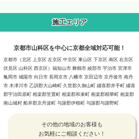
施工エリア
京都市山科区を中心に京都全域対応可能！
京都市（北区 上京区 左京区 中京区 東山区 下京区 南区 右京区
伏見区 山科区 西京区）福知山市 舞鶴市 綾部市 宇治市 宮津市
亀岡市 城陽市 向日市 長岡京市 八幡市 京田辺市 京丹後市 南丹
市 木津川市 乙訓郡大山崎町 久世郡久御山町 綴喜郡井手町 綴喜
郡宇治田原町 相楽郡笠置町 相楽郡和束町 相楽郡精華町 相楽郡
南山城村 船井郡京丹波町 与謝郡伊根町 与謝郡与謝野町
その他の地域のお客様も
お気軽にご相談ください！