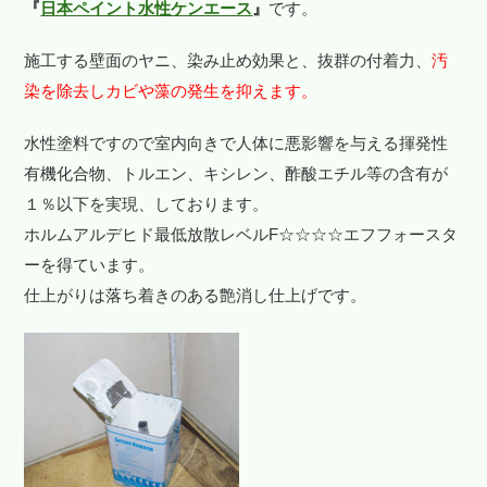
『
日本ペイント水性ケンエース
』
です。
施工する壁面のヤニ、染み止め効果と、抜群の付着力、
汚
染を除去しカビや藻の発生を抑えます。
水性塗料ですので室内向きで人体に悪影響を与える揮発性
有機化合物、トルエン、キシレン、酢酸エチル等の含有が
１％以下を実現、しております。
ホルムアルデヒド最低放散レベルF☆☆☆☆エフフォースタ
ーを得ています。
仕上がりは落ち着きのある艶消し仕上げです。