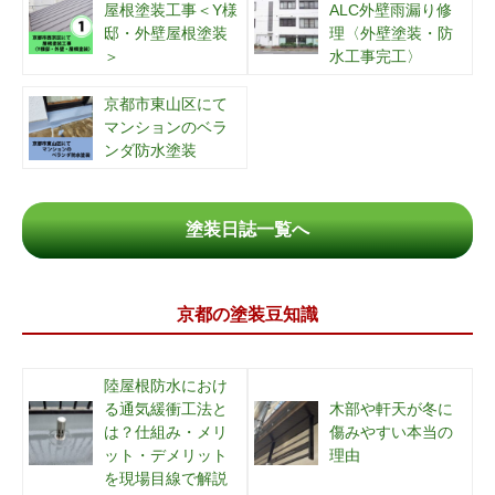
屋根塗装工事＜Y様
ALC外壁雨漏り修
邸・外壁屋根塗装
理〈外壁塗装・防
＞
水工事完工〉
京都市東山区にて
マンションのベラ
ンダ防水塗装
塗装日誌一覧へ
京都の塗装豆知識
陸屋根防水におけ
る通気緩衝工法と
木部や軒天が冬に
は？仕組み・メリ
傷みやすい本当の
ット・デメリット
理由
を現場目線で解説