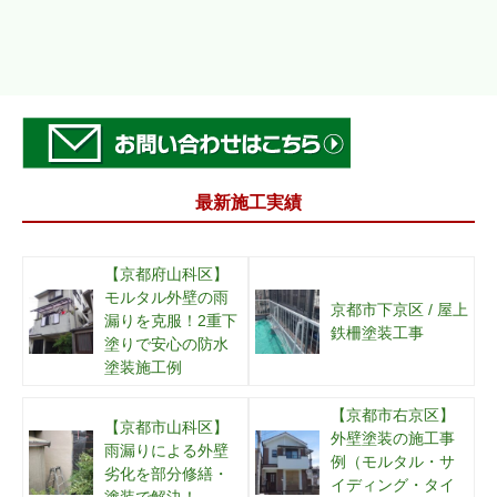
最新施工実績
【京都府山科区】
モルタル外壁の雨
京都市下京区 / 屋上
漏りを克服！2重下
鉄柵塗装工事
塗りで安心の防水
塗装施工例
【京都市右京区】
【京都市山科区】
外壁塗装の施工事
雨漏りによる外壁
例（モルタル・サ
劣化を部分修繕・
イディング・タイ
塗装で解決！