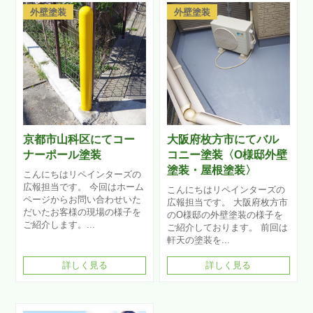
外壁塗装
外壁塗装
京都市山科区にてコー
大阪府枚方市にてバル
ナーポール塗装
コニー塗装〈O様邸外壁
塗装・屋根塗装〉
こんにちはリペインターズの
広報担当です。 今回はホーム
こんにちはリペインターズの
ページからお問い合わせいた
広報担当です。 大阪府枚方市
だいたお客様の現場の様子を
のO様邸の外壁塗装の様子を
ご紹介します。...
ご紹介しております。 前回は
軒天の塗装を...
詳しく見る
詳しく見る