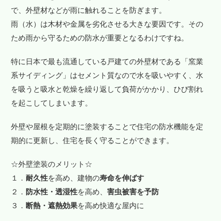
で、外壁材などが雨に触れることを防ぎます。
雨（水）は木材や金属を劣化させる大きな要因です。その
ため雨から守るための防水が重要となるわけですね。
特に日本で最も流通している戸建ての外壁材である「窯業
系サイディング」はセメント質なので水を吸いやすく、水
を吸うと吸水と乾燥を繰り返して負荷がかかり、ひび割れ
を起こしてしまいます。
外壁や屋根を定期的に塗装することで住宅の防水機能を定
期的に更新し、住宅を長く守ることができます。
☆外壁塗装のメリット☆
１．
耐久性
を高め、建物の
寿命を伸ばす
２．
防水性・透湿性
を高め、
害虫被害を予防
３．
断熱・遮熱効果
を高め快適な屋内に