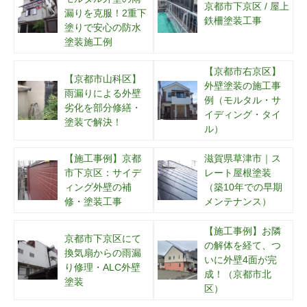
京都市下京区 / 屋上
漏りを克服！2重下
鉄柵塗装工事
塗りで安心の防水
塗装施工例
【京都市右京区】
【京都市山科区】
外壁塗装の施工事
雨漏りによる外壁
例（モルタル・サ
劣化を部分修繕・
イディング・タイ
塗装で解決！
ル）
【施工事例】京都
滋賀県草津市｜ス
市下京区：サイデ
レート屋根塗装
ィング外壁の補
（築10年での早期
修・塗装工事
メンテナンス）
【施工事例】お隣
京都市下京区にて
の解体を経て、つ
換気扇からの雨漏
いに外壁4面が完
り修理・ALC外壁
成！（京都市北
塗装
区）