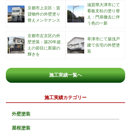
滋賀県大津市にて
京都市上京区：賃
看板支柱の塗り替
貸物件の外壁塗り
え：門扉撤去に伴
替えメンテナンス
う色の一新
京都市左京区の外
草津市にて築浅戸
壁塗装：築20年超
建て住宅の外壁塗
えの節目に新築の
装
輝きを
施工実績一覧へ
施工実績カテゴリー
外壁塗装
屋根塗装