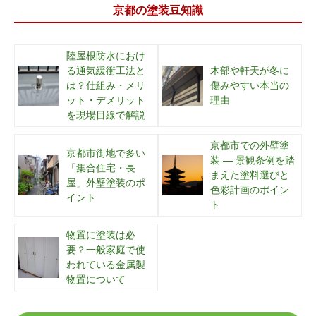
京都の塗装豆知識
陸屋根防水におけ
る通気緩衝工法と
木部や軒天が冬に
は？仕組み・メリ
傷みやすい本当の
ット・デメリット
理由
を現場目線で解説
京都市での外壁塗
京都市街地で多い
装 ― 景観条例を踏
「集合住宅・長
まえた塗料選びと
屋」外壁塗装のポ
色彩計画のポイン
イント
ト
物置に塗装は必
要？一般家庭で使
われている金属製
物置について