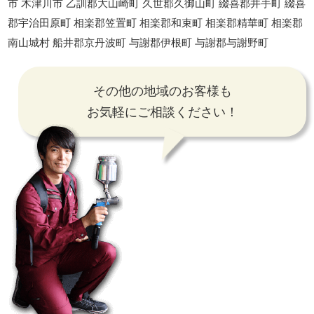
市 木津川市 乙訓郡大山崎町 久世郡久御山町 綴喜郡井手町 綴喜
郡宇治田原町 相楽郡笠置町 相楽郡和束町 相楽郡精華町 相楽郡
南山城村 船井郡京丹波町 与謝郡伊根町 与謝郡与謝野町
その他の地域のお客様も
お気軽にご相談ください！