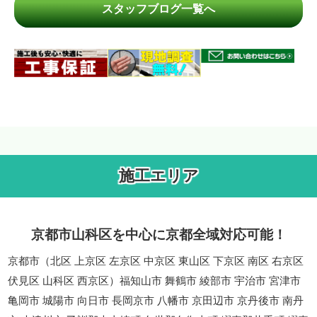
スタッフブログ一覧へ
施工エリア
京都市山科区を中心に京都全域対応可能！
京都市（北区 上京区 左京区 中京区 東山区 下京区 南区 右京区
伏見区 山科区 西京区）福知山市 舞鶴市 綾部市 宇治市 宮津市
亀岡市 城陽市 向日市 長岡京市 八幡市 京田辺市 京丹後市 南丹