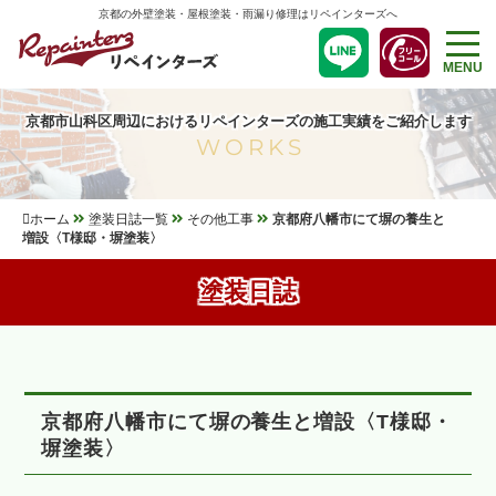
京都の外壁塗装・屋根塗装・雨漏り修理はリペインターズへ
MENU
京都市山科区周辺におけるリペインターズの施工実績をご紹介します
WORKS
ホーム
塗装日誌一覧
その他工事
京都府八幡市にて塀の養生と
増設〈T様邸・塀塗装〉
塗装日誌
京都府八幡市にて塀の養生と増設〈T様邸・
塀塗装〉