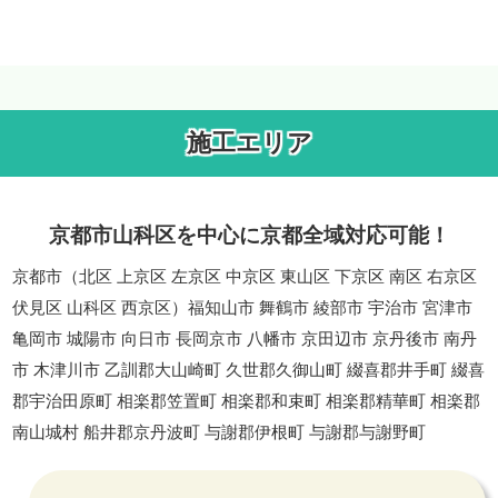
施工エリア
京都市山科区を中心に京都全域対応可能！
京都市（北区 上京区 左京区 中京区 東山区 下京区 南区 右京区
伏見区 山科区 西京区）福知山市 舞鶴市 綾部市 宇治市 宮津市
亀岡市 城陽市 向日市 長岡京市 八幡市 京田辺市 京丹後市 南丹
市 木津川市 乙訓郡大山崎町 久世郡久御山町 綴喜郡井手町 綴喜
郡宇治田原町 相楽郡笠置町 相楽郡和束町 相楽郡精華町 相楽郡
南山城村 船井郡京丹波町 与謝郡伊根町 与謝郡与謝野町