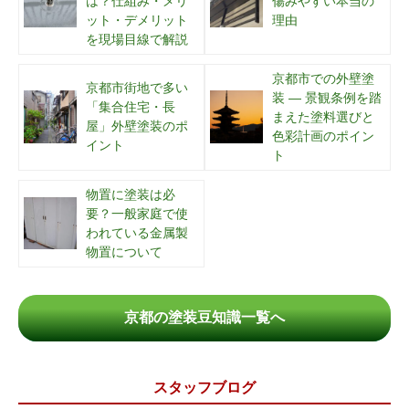
は？仕組み・メリ
傷みやすい本当の
ット・デメリット
理由
を現場目線で解説
京都市での外壁塗
京都市街地で多い
装 ― 景観条例を踏
「集合住宅・長
まえた塗料選びと
屋」外壁塗装のポ
色彩計画のポイン
イント
ト
物置に塗装は必
要？一般家庭で使
われている金属製
物置について
京都の塗装豆知識一覧へ
スタッフブログ