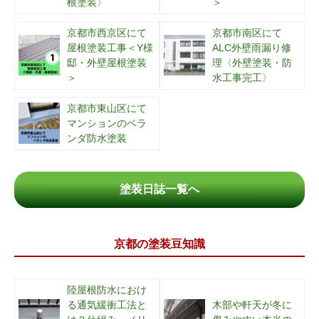
根塗装〉
＞
京都市西京区にて
京都市南区にて
屋根塗装工事＜Y様
ALC外壁雨漏り修
邸・外壁屋根塗装
理〈外壁塗装・防
＞
水工事完工〉
京都市東山区にて
マンションのベラ
ンダ防水塗装
塗装日誌一覧へ
京都の塗装豆知識
陸屋根防水におけ
る通気緩衝工法と
木部や軒天が冬に