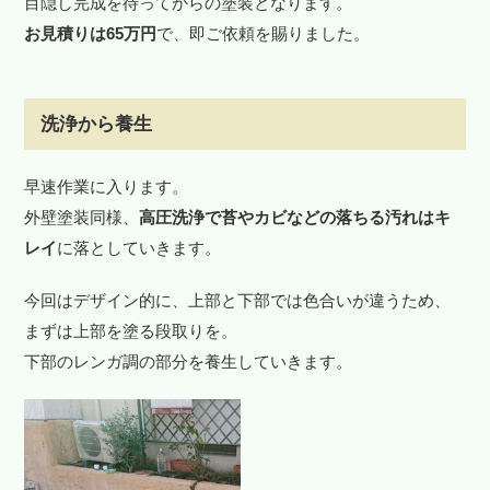
目隠し完成を待ってからの塗装となります。
お見積りは65万円
で、即ご依頼を賜りました。
洗浄から養生
早速作業に入ります。
外壁塗装同様、
高圧洗浄で苔やカビなどの落ちる汚れはキ
レイ
に落としていきます。
今回はデザイン的に、上部と下部では色合いが違うため、
まずは上部を塗る段取りを。
下部のレンガ調の部分を養生していきます。