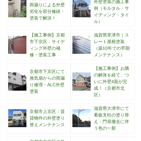
外壁塗装の施工事
雨漏りによる外壁
例（モルタル・サ
劣化を部分修繕・
イディング・タイ
塗装で解決！
ル）
【施工事例】京都
滋賀県草津市｜ス
市下京区：サイデ
レート屋根塗装
ィング外壁の補
（築10年での早期
修・塗装工事
メンテナンス）
【施工事例】お隣
京都市下京区にて
の解体を経て、つ
換気扇からの雨漏
いに外壁4面が完
り修理・ALC外壁
成！（京都市北
塗装
区）
滋賀県大津市にて
京都市上京区：賃
看板支柱の塗り替
貸物件の外壁塗り
え：門扉撤去に伴
替えメンテナンス
う色の一新