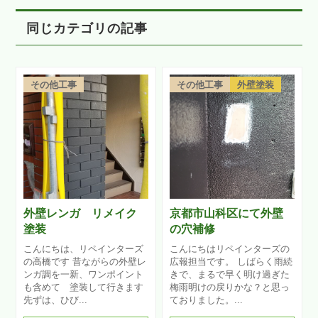
同じカテゴリの記事
その他工事
その他工事
外壁塗装
外壁レンガ リメイク
京都市山科区にて外壁
塗装
の穴補修
こんにちは、リペインターズ
こんにちはリペインターズの
の高橋です 昔ながらの外壁レ
広報担当です。 しばらく雨続
ンガ調を一新、ワンポイント
きで、まるで早く明け過ぎた
も含めて 塗装して行きます
梅雨明けの戻りかな？と思っ
先ずは、ひび...
ておりました。...