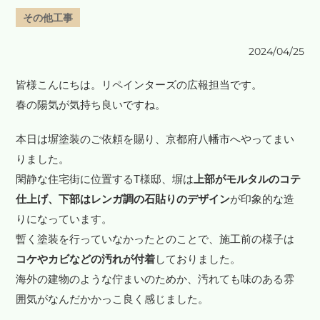
その他工事
2024/04/25
皆様こんにちは。リペインターズの広報担当です。
春の陽気が気持ち良いですね。
本日は塀塗装のご依頼を賜り、京都府八幡市へやってまい
りました。
閑静な住宅街に位置するT様邸、塀は
上部がモルタルのコテ
仕上げ、下部はレンガ調の石貼りのデザイン
が印象的な造
りになっています。
暫く塗装を行っていなかったとのことで、施工前の様子は
コケやカビなどの汚れが付着
しておりました。
海外の建物のような佇まいのためか、汚れても味のある雰
囲気がなんだかかっこ良く感じました。