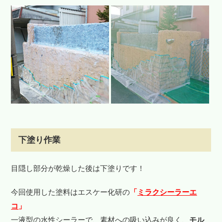
下塗り作業
目隠し部分が乾燥した後は下塗りです！
今回使用した塗料はエスケー化研の
「
ミラクシーラーエ
コ
」
一液型の水性シーラーで、素材への吸い込みが良く、
モル