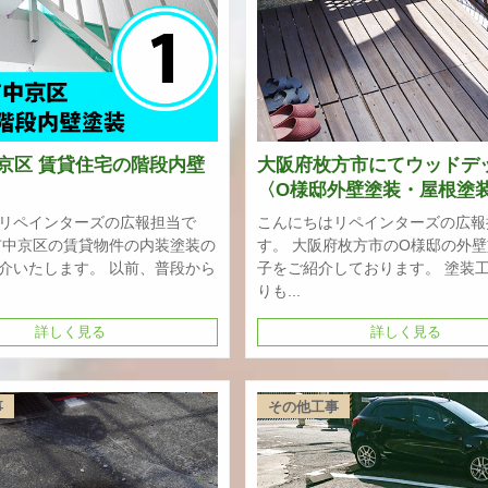
京区 賃貸住宅の階段内壁
大阪府枚方市にてウッドデ
〈O様邸外壁塗装・屋根塗
リペインターズの広報担当で
こんにちはリペインターズの広報
市中京区の賃貸物件の内装塗装の
す。 大阪府枚方市のO様邸の外
介いたします。 以前、普段から
子をご紹介しております。 塗装
りも...
詳しく見る
詳しく見る
事
その他工事