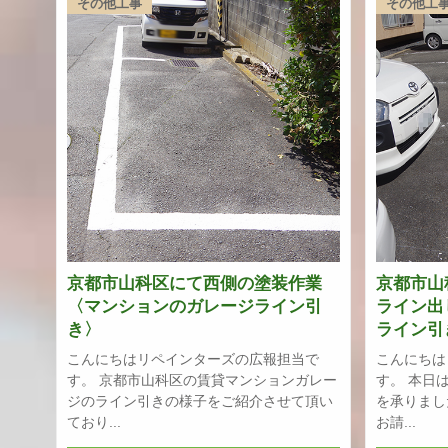
その他工事
その他工
京都市山科区にて西側の塗装作業
京都市山
〈マンションのガレージライン引
ライン出
き〉
ライン引
こんにちはリペインターズの広報担当で
こんにちは
す。 京都市山科区の賃貸マンションガレー
す。 本日
ジのライン引きの様子をご紹介させて頂い
を承りまし
ており...
お請...