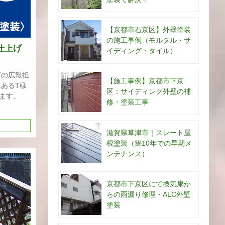
【京都市右京区】外壁塗装
の施工事例（モルタル・サ
仕上げ
イディング・タイル）
ズの広報担
【施工事例】京都市下京
にあるT様
区：サイディング外壁の補
ます。
修・塗装工事
滋賀県草津市｜スレート屋
根塗装（築10年での早期メ
ンテナンス）
京都市下京区にて換気扇か
らの雨漏り修理・ALC外壁
塗装