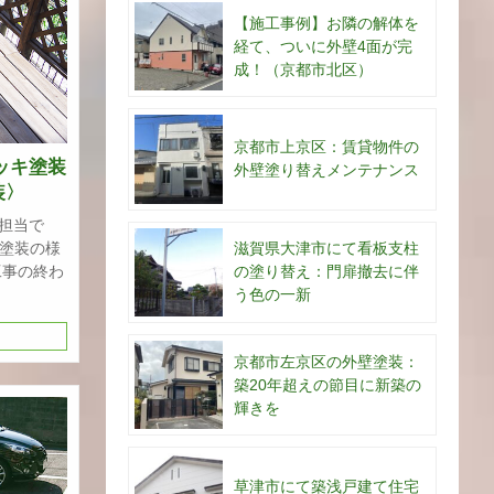
【施工事例】お隣の解体を
経て、ついに外壁4面が完
成！（京都市北区）
京都市上京区：賃貸物件の
ッキ塗装
外壁塗り替えメンテナンス
装〉
担当で
壁塗装の様
滋賀県大津市にて看板支柱
工事の終わ
の塗り替え：門扉撤去に伴
う色の一新
京都市左京区の外壁塗装：
築20年超えの節目に新築の
輝きを
草津市にて築浅戸建て住宅