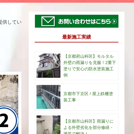
提供してい
最新施工実績
【京都府山科区】モルタル
外壁の雨漏りを克服！2重下
塗りで安心の防水塗装施工
例
京都市下京区 / 屋上鉄柵塗
装工事
【京都市山科区】雨漏りに
よる外壁劣化を部分修繕・
塗装で解決！