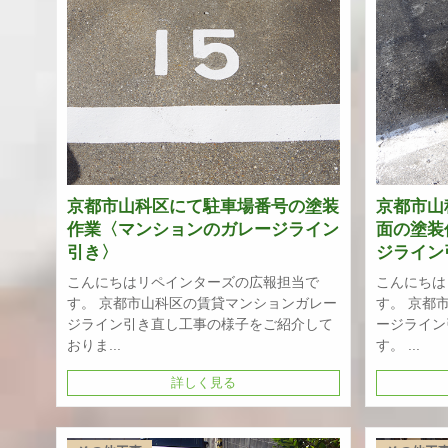
京都市山科区にて駐車場番号の塗装
京都市山
作業〈マンションのガレージライン
面の塗装
引き〉
ジライン
こんにちはリペインターズの広報担当で
こんにちは
す。 京都市山科区の賃貸マンションガレー
す。 京都
ジライン引き直し工事の様子をご紹介して
ージライン
おりま...
す。 ...
詳しく見る