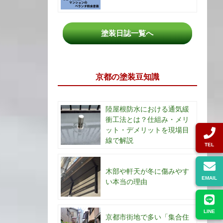
塗装日誌一覧へ
京都の塗装豆知識
陸屋根防水における通気緩
衝工法とは？仕組み・メリ
ット・デメリットを現場目
線で解説
TEL
木部や軒天が冬に傷みやす
EMAIL
い本当の理由
LINE
京都市街地で多い「集合住