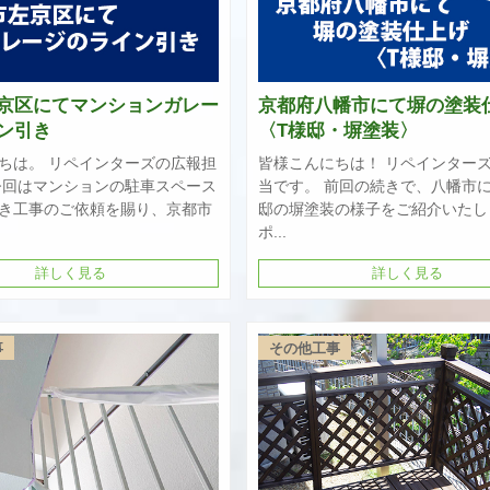
京区にてマンションガレー
京都府八幡市にて塀の塗装
ン引き
〈T様邸・塀塗装〉
ちは。 リペインターズの広報担
皆様こんにちは！ リペインター
今回はマンションの駐車スペース
当です。 前回の続きで、八幡市
き工事のご依頼を賜り、京都市
邸の塀塗装の様子をご紹介いたし
ポ...
詳しく見る
詳しく見る
事
その他工事