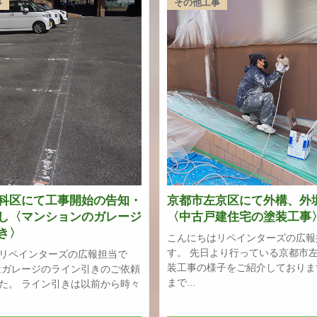
事
その他工事
科区にて工事開始の告知・
京都市左京区にて外構、外
し〈マンションのガレージ
〈中古戸建住宅の塗装工事
き〉
こんにちはリペインターズの広報
す。 先日より行っている京都市
リペインターズの広報担当で
装工事の様子をご紹介しておりま
はガレージのライン引きのご依頼
まで...
た。 ライン引きは以前から時々