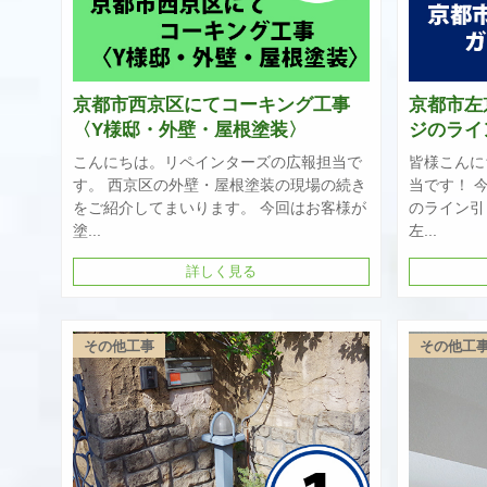
京都市西京区にてコーキング工事
京都市左
〈Y様邸・外壁・屋根塗装〉
ジのライ
こんにちは。リペインターズの広報担当で
皆様こんに
す。 西京区の外壁・屋根塗装の現場の続き
当です！ 
をご紹介してまいります。 今回はお客様が
のライン引
塗...
左...
詳しく見る
その他工事
その他工