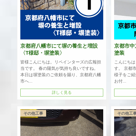
京都府八幡市にて塀の養生と増設
京都市中
〈T様邸・塀塗装〉
塗装
皆様こんにちは。リペインターズの広報担
こんにちは
当です。 春の陽気が気持ち良いですね。
す。 京都
本日は塀塗装のご依頼を賜り、京都府八幡
様子をご紹
市へ...
お付...
詳しく見る
その他工事
その他工