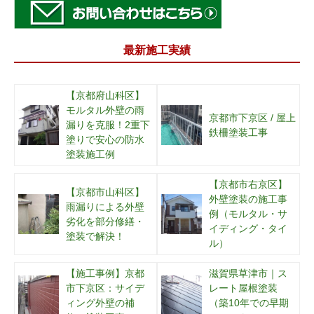
最新施工実績
【京都府山科区】
モルタル外壁の雨
京都市下京区 / 屋上
漏りを克服！2重下
鉄柵塗装工事
塗りで安心の防水
塗装施工例
【京都市右京区】
【京都市山科区】
外壁塗装の施工事
雨漏りによる外壁
例（モルタル・サ
劣化を部分修繕・
イディング・タイ
塗装で解決！
ル）
【施工事例】京都
滋賀県草津市｜ス
市下京区：サイデ
レート屋根塗装
ィング外壁の補
（築10年での早期