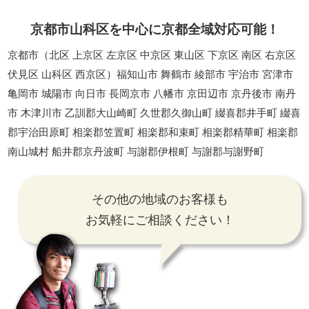
京都市山科区を中心に京都全域対応可能！
京都市（北区 上京区 左京区 中京区 東山区 下京区 南区 右京区
伏見区 山科区 西京区）福知山市 舞鶴市 綾部市 宇治市 宮津市
亀岡市 城陽市 向日市 長岡京市 八幡市 京田辺市 京丹後市 南丹
市 木津川市 乙訓郡大山崎町 久世郡久御山町 綴喜郡井手町 綴喜
郡宇治田原町 相楽郡笠置町 相楽郡和束町 相楽郡精華町 相楽郡
南山城村 船井郡京丹波町 与謝郡伊根町 与謝郡与謝野町
その他の地域のお客様も
お気軽にご相談ください！