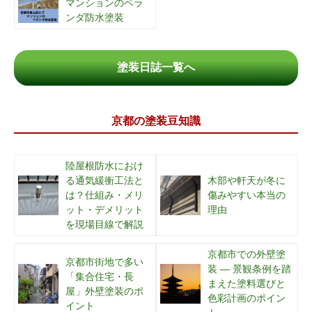
マンションのベラ
ンダ防水塗装
塗装日誌一覧へ
京都の塗装豆知識
陸屋根防水におけ
る通気緩衝工法と
木部や軒天が冬に
は？仕組み・メリ
傷みやすい本当の
ット・デメリット
理由
を現場目線で解説
京都市での外壁塗
京都市街地で多い
装 ― 景観条例を踏
「集合住宅・長
まえた塗料選びと
屋」外壁塗装のポ
色彩計画のポイン
イント