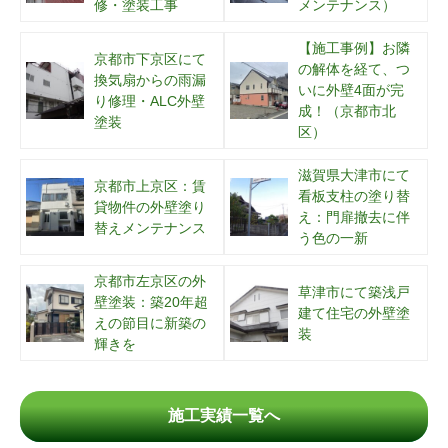
修・塗装工事
メンテナンス）
【施工事例】お隣
京都市下京区にて
の解体を経て、つ
換気扇からの雨漏
いに外壁4面が完
り修理・ALC外壁
成！（京都市北
塗装
区）
滋賀県大津市にて
京都市上京区：賃
看板支柱の塗り替
貸物件の外壁塗り
え：門扉撤去に伴
替えメンテナンス
う色の一新
京都市左京区の外
草津市にて築浅戸
壁塗装：築20年超
建て住宅の外壁塗
えの節目に新築の
装
輝きを
施工実績一覧へ