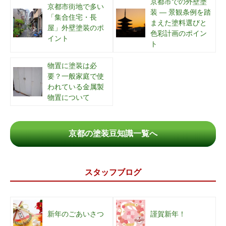
京都市での外壁塗
京都市街地で多い
装 ― 景観条例を踏
「集合住宅・長
まえた塗料選びと
屋」外壁塗装のポ
色彩計画のポイン
イント
ト
物置に塗装は必
要？一般家庭で使
われている金属製
物置について
京都の塗装豆知識一覧へ
スタッフブログ
新年のごあいさつ
謹賀新年！