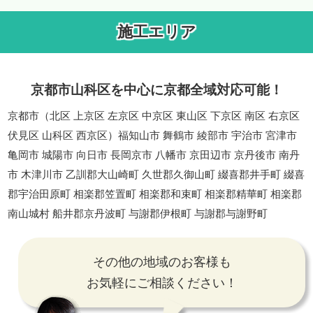
施工エリア
京都市山科区を中心に京都全域対応可能！
京都市（北区 上京区 左京区 中京区 東山区 下京区 南区 右京区
伏見区 山科区 西京区）福知山市 舞鶴市 綾部市 宇治市 宮津市
亀岡市 城陽市 向日市 長岡京市 八幡市 京田辺市 京丹後市 南丹
市 木津川市 乙訓郡大山崎町 久世郡久御山町 綴喜郡井手町 綴喜
郡宇治田原町 相楽郡笠置町 相楽郡和束町 相楽郡精華町 相楽郡
南山城村 船井郡京丹波町 与謝郡伊根町 与謝郡与謝野町
その他の地域のお客様も
お気軽にご相談ください！