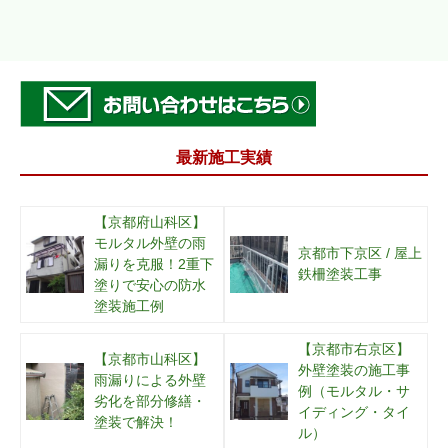
最新施工実績
【京都府山科区】
モルタル外壁の雨
京都市下京区 / 屋上
漏りを克服！2重下
鉄柵塗装工事
塗りで安心の防水
塗装施工例
【京都市右京区】
【京都市山科区】
外壁塗装の施工事
雨漏りによる外壁
例（モルタル・サ
劣化を部分修繕・
イディング・タイ
塗装で解決！
ル）