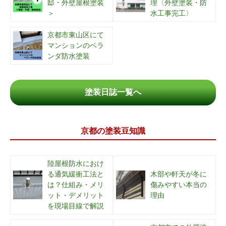
邸・外壁屋根塗装
理〈外壁塗装・防
＞
水工事完工〉
京都市東山区にて
マンションのベラ
ンダ防水塗装
塗装日誌一覧へ
京都の塗装豆知識
陸屋根防水におけ
る通気緩衝工法と
木部や軒天が冬に
は？仕組み・メリ
傷みやすい本当の
ット・デメリット
理由
を現場目線で解説