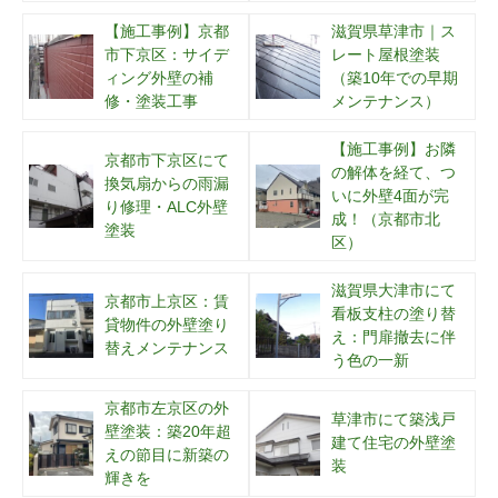
【施工事例】京都
滋賀県草津市｜ス
市下京区：サイデ
レート屋根塗装
ィング外壁の補
（築10年での早期
修・塗装工事
メンテナンス）
【施工事例】お隣
京都市下京区にて
の解体を経て、つ
換気扇からの雨漏
いに外壁4面が完
り修理・ALC外壁
成！（京都市北
塗装
区）
滋賀県大津市にて
京都市上京区：賃
看板支柱の塗り替
貸物件の外壁塗り
え：門扉撤去に伴
替えメンテナンス
う色の一新
京都市左京区の外
草津市にて築浅戸
壁塗装：築20年超
建て住宅の外壁塗
えの節目に新築の
装
輝きを